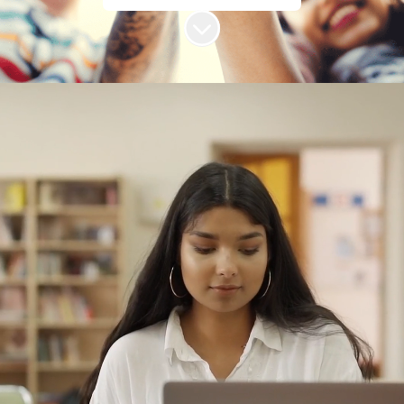
Más contenido
Hacemos que la
cooperación suceda
Concebimos la educación, la ciencia y la
cultura como herramientas para el
desarrollo humano y generadoras de
oportunidades para construir un futuro
mejor para todos.
Trabajamos directamente con los