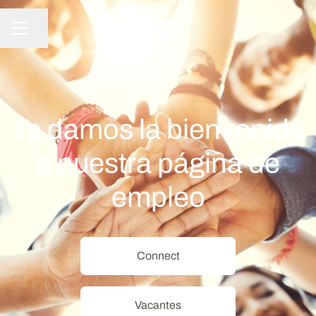
Compartir página
MENÚ DE EMPLEO
Te damos la bienvenida
a nuestra página de
empleo
Connect
Vacantes