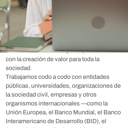
Gobiernos de nuestros 23 países
miembros, respondiendo a sus prioridades
y fortaleciendo sus políticas públicas a
través de programas y proyectos que
diseñan y ponen en marcha profesionales
altamente cualificados y comprometidos
con la creación de valor para toda la
sociedad.
Trabajamos codo a codo con entidades
públicas, universidades, organizaciones de
la sociedad civil, empresas y otros
organismos internacionales —como la
Unión Europea, el Banco Mundial, el Banco
Interamericano de Desarrollo (BID), el